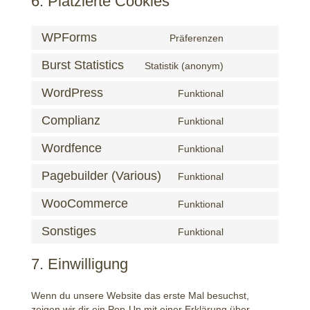
6. Platzierte Cookies
WPForms
Präferenzen
Consent
to
Burst Statistics
Statistik (anonym)
service
Consent
wpforms
to
WordPress
Funktional
service
Consent
burst-
to
Complianz
Funktional
statistics
service
Consent
wordpress
to
Wordfence
Funktional
service
Consent
complianz
to
Pagebuilder (Various)
Funktional
service
Consent
wordfence
to
WooCommerce
Funktional
service
Consent
pagebuilder-
to
Sonstiges
Funktional
(various)
service
Consent
woocommerce
to
7. Einwilligung
service
sonstiges
Wenn du unsere Website das erste Mal besuchst,
zeigen wir dir ein Pop-Up mit einer Erklärung über